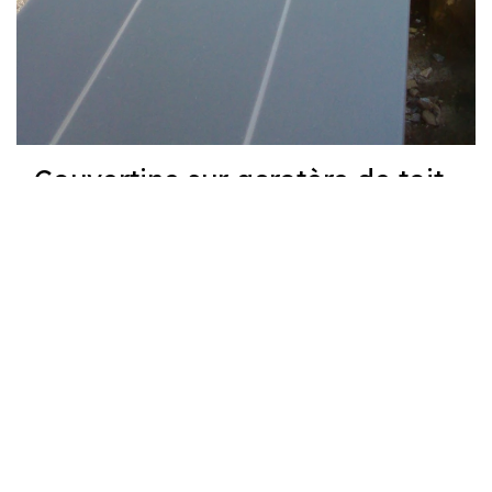
Couvertine sur acrotère de toit
terrasse
🡢
Découvrir plus de
réalisations dans nos blogs