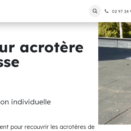
lutions
Nos réalisations
À propos
Blog
Postes
02 97 24 
ur acrotère
sse
on individuelle
ient pour recouvrir les acrotères de